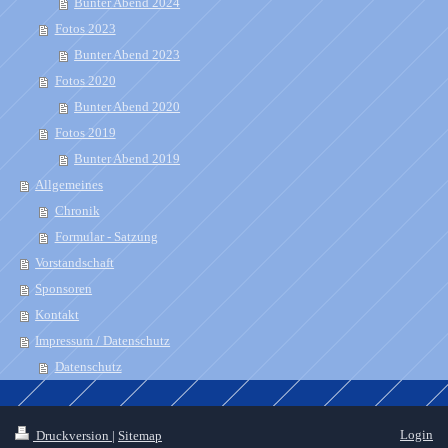
Bunter Abend 2024
Fotos 2023
Bunter Abend 2023
Fotos 2020
Bunter Abend 2020
Fotos 2019
Bunter Abend 2019
Allgemeines
Chronik
Formular - Satzung
Vorstandschaft
Sponsoren
Kontakt
Impressum / Datenschutz
Datenschutz
Login
Druckversion
|
Sitemap