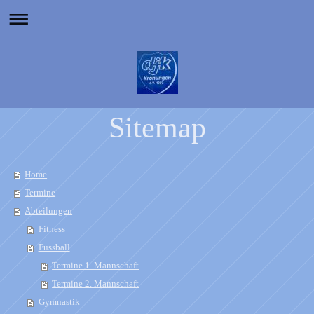
Sitemap
Home
Termine
Abteilungen
Fitness
Fussball
Termine 1. Mannschaft
Termine 2. Mannschaft
Gymnastik